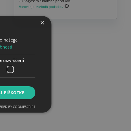
Soglašam s hrambo podatkov.
Varovanje osebnih podatkov
×
bo našega
bnosti
erazvrščeni
I PIŠKOTKE
RED BY COOKIESCRIPT