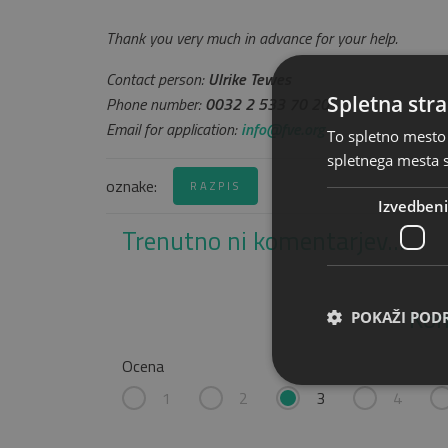
Thank you very much in advance for your help.
Contact person:
Ulrike Tewes
Spletna stra
Phone number:
0032 2 533 70 20
Email for application:
info@fve.org
To spletno mesto 
spletnega mesta s
oznake:
RAZPIS
Izvedbeni
Trenutno ni komentarjev...
Kom
POKAŽI POD
Ocena
1
2
3
4