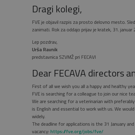
Dragi kolegi,
FVE je objavil razpis za prosto delovno mesto. Sledi
zanimati. Rok za oddajo prijav je kratek, 31. januar
Lep pozdrav,
Urša Ravnik
predstavnica SZVMŽ pri FECAVI
Dear FECAVA directors a
First of all we wish you all a happy and healthy ye
FVE is searching for a colleague to join our nice te
We are searching for a veterinarian with preferabl
is English and essential to work with us. We would
widely.
The deadline for applications is the 31 January an
vacancy:
https://fve.org/jobs/fve/