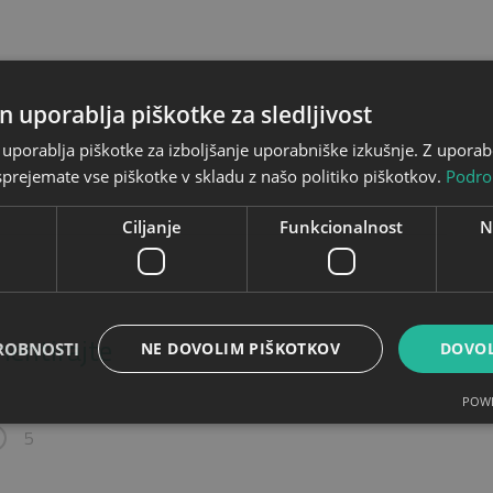
n uporablja piškotke za sledljivost
uporablja piškotke za izboljšanje uporabniške izkušnje. Z upora
prejemate vse piškotke v skladu z našo politiko piškotkov.
Podro
Ciljanje
Funkcionalnost
N
entirajte
ROBNOSTI
NE DOVOLIM PIŠKOTKOV
DOVOL
POWE
5