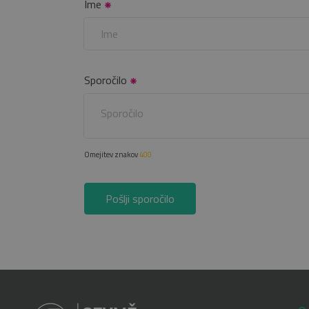
Ime
Sporočilo
Omejitev znakov
400
Pošlji sporočilo