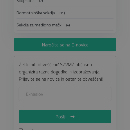
Skupščina
(7)
Dermatološka sekcija
(11)
Sekcija za medicino mačk
(4)
Naročite se na E-novice
Želite biti obveščeni? SZVMŽ občasno
organizira razne dogodke in izobraževanja.
Prijavite se na novice in ostanite obveščeni!
Pošlji