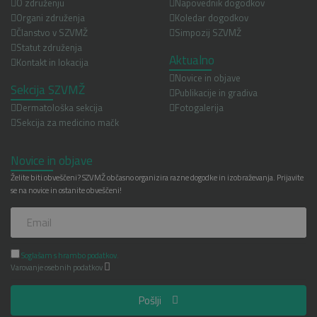
O združenju
Napovednik dogodkov
Organi združenja
Koledar dogodkov
Članstvo v SZVMŽ
Simpozij SZVMŽ
Statut združenja
Aktualno
Kontakt in lokacija
Novice in objave
Sekcija SZVMŽ
Publikacije in gradiva
Dermatološka sekcija
Fotogalerija
Sekcija za medicino mačk
Novice in objave
Želite biti obveščeni? SZVMŽ občasno organizira razne dogodke in izobraževanja. Prijavite
se na novice in ostanite obveščeni!
Soglašam s hrambo podatkov.
Varovanje osebnih podatkov
Pošlji