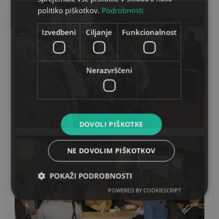
politiko piškotkov.
Podrobnosti
Izvedbeni
Ciljanje
Funkcionalnost
Nerazvrščeni
DOVOLI PIŠKOTKE
NE DOVOLIM PIŠKOTKOV
POKAŽI PODROBNOSTI
POWERED BY COOKIESCRIPT