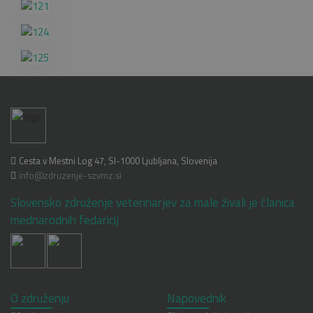
Cesta v Mestni Log 47, SI-1000 Ljubljana, Slovenija
info@zdruzenje-szvmz.si
Slovensko združenje veterinarjev za male živali je članica
mednarodnih fedaricij
O združenju
Napovednik