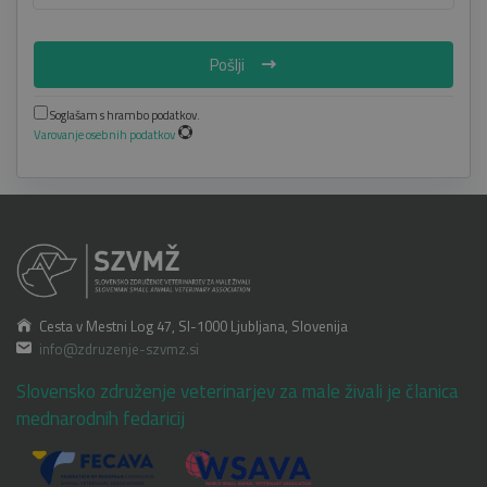
Pošlji
Soglašam s hrambo podatkov.
Varovanje osebnih podatkov
Cesta v Mestni Log 47, SI-1000 Ljubljana, Slovenija
info@zdruzenje-szvmz.si
Slovensko združenje veterinarjev za male živali je članica
mednarodnih fedaricij