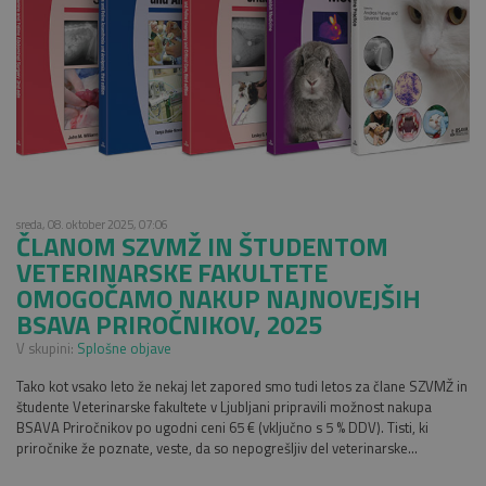
sreda, 08. oktober 2025, 07:06
ČLANOM SZVMŽ IN ŠTUDENTOM
VETERINARSKE FAKULTETE
OMOGOČAMO NAKUP NAJNOVEJŠIH
BSAVA PRIROČNIKOV, 2025
V skupini:
Splošne objave
Tako kot vsako leto že nekaj let zapored smo tudi letos za člane SZVMŽ in
študente Veterinarske fakultete v Ljubljani pripravili možnost nakupa
BSAVA Priročnikov po ugodni ceni 65 € (vključno s 5 % DDV). Tisti, ki
priročnike že poznate, veste, da so nepogrešljiv del veterinarske...