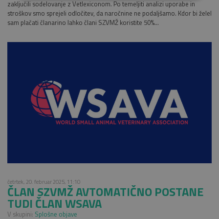
zaključili sodelovanje z Vetlexiconom. Po temeljiti analizi uporabe in
stroškov smo sprejeli odločitev, da naročnine ne podaljšamo. Kdor bi želel
sam plačati članarino lahko člani SZVMŽ koristite 50%...
četrtek, 20. februar 2025, 11:10
ČLAN SZVMŽ AVTOMATIČNO POSTANE
TUDI ČLAN WSAVA
V skupini:
Splošne objave