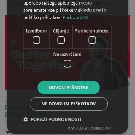
uporabo našega spletnega mesta
simpozij privabil več kot 400 udeležencev in predstavnikov spon...
sprejemate vse piškotke v skladu z našo
politiko piškotkov.
Podrobnosti
Izvedbeni
Ciljanje
Funkcionalnost
Nerazvrščeni
DOVOLI PIŠKOTKE
četrtek, 20. februar 2025, 11:22
NE DOVOLIM PIŠKOTKOV
POVEZANI SMO Z BAZO PODATKOV
BSAVA LIBRARY
POKAŽI PODROBNOSTI
V skupini:
Splošne objave
POWERED BY COOKIESCRIPT
Spoštovani člani SZVMŽ, Obveščamo vas, da smo z letošnjim letom