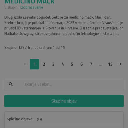
MEDICINO MAČK
V skupini:
Izobraževanje
Drugi izobraževalni dogodek Sekcije za medicino mačk, Mačji dan:
Srebrni brki, ki je potekal 11. februarja 2025 v Hotelu Grof na Vranskem, je
privabil 89 veterinarjev iz Slovenije in Hrvaške. Osrednja predavateljica, dr.
Nathalie Dowgray, strokovnjakinja na področju felinologije in staranja...
Skupno: 129 / Trenutna stran: 1 od 15
1
2
3
4
5
6
7
...
15
Skupine objav
Splošne objave
(41)