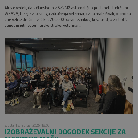
Ali ste vedeli, da s članstvom v SZVMŽ avtomatično postanete tudi člani
WSAVA, torej Svetovnega združenja veterinarjev za male živali, oziroma
ene velike družine več kot 200.000 posameznikov, ki se trudijo za boljši
danes in jutri veterinarske stroke, veterinar...
sobota, 15. februar 2025, 18:06
IZOBRAŽEVALNI DOGODEK SEKCIJE ZA