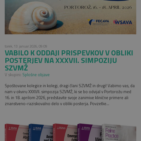
torek, 13. januar 2026, 09:09
VABILO K ODDAJI PRISPEVKOV V OBLIKI
POSTERJEV NA XXXVII. SIMPOZIJU
SZVMŽ
V skupini:
Splošne objave
Spoštovane kolegice in kolegi, dragi člani SZVMŽ in drugi! Vabimo vas, da
nam v okviru XXXVII. simpozija SZVMŽ, ki se bo odvijal v Portorožu med
16. in 18. aprilom 2026, predstavite svoje zanimive klinične primere ali
znanstveno-raziskovalno delo v obliki posterja. Povzetke...