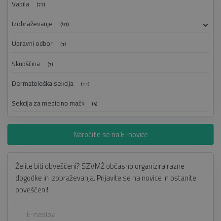
Vabila
(77)
Izobraževanje
(91)
Upravni odbor
(1)
Skupščina
(7)
Dermatološka sekcija
(11)
Sekcija za medicino mačk
(4)
Naročite se na E-novice
Želite biti obveščeni? SZVMŽ občasno organizira razne
dogodke in izobraževanja. Prijavite se na novice in ostanite
obveščeni!