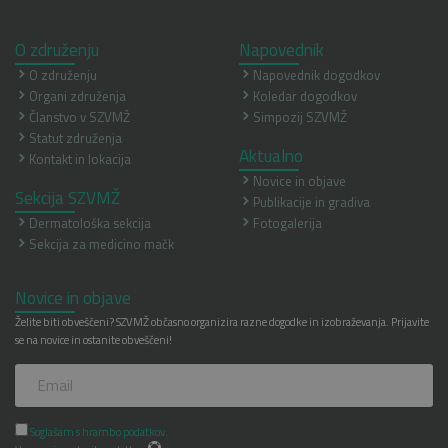
O združenju
Napovednik
O združenju
Napovednik dogodkov
Organi združenja
Koledar dogodkov
Članstvo v SZVMŽ
Simpozij SZVMŽ
Statut združenja
Aktualno
Kontakt in lokacija
Novice in objave
Sekcija SZVMŽ
Publikacije in gradiva
Dermatološka sekcija
Fotogalerija
Sekcija za medicino mačk
Novice in objave
Želite biti obveščeni? SZVMŽ občasno organizira razne dogodke in izobraževanja. Prijavite
se na novice in ostanite obveščeni!
Soglašam s hrambo podatkov.