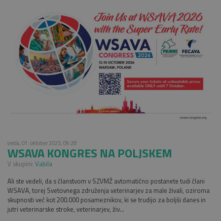
sreda, 01. oktober 2025, 09:28
WSAVA KONGRES NA POLJSKEM
V skupini:
Vabila
Ali ste vedeli, da s članstvom v SZVMŽ avtomatično postanete tudi člani
WSAVA, torej Svetovnega združenja veterinarjev za male živali, oziroma
skupnosti več kot 200.000 posameznikov, ki se trudijo za boljši danes in
jutri veterinarske stroke, veterinarjev, živ...