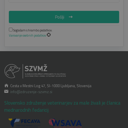
Pošlji
Soglašam s hrambo podatkov.
Varovanje osebnih podatkov
Cesta v Mestni Log 47, SI-1000 Ljubljana, Slovenija
info@zdruzenje-szvmz.si
Slovensko združenje veterinarjev za male živali je članica
mednarodnih fedaricij