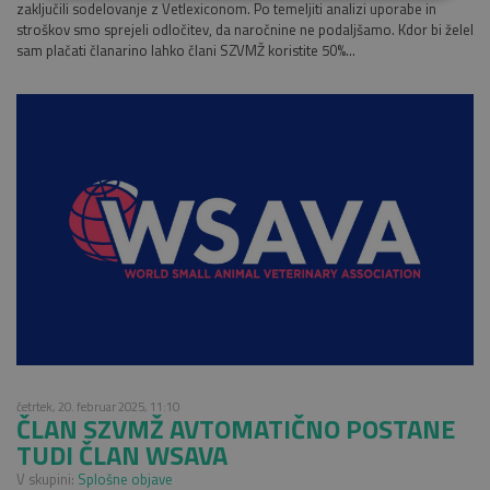
zaključili sodelovanje z Vetlexiconom. Po temeljiti analizi uporabe in
stroškov smo sprejeli odločitev, da naročnine ne podaljšamo. Kdor bi želel
sam plačati članarino lahko člani SZVMŽ koristite 50%...
četrtek, 20. februar 2025, 11:10
ČLAN SZVMŽ AVTOMATIČNO POSTANE
TUDI ČLAN WSAVA
V skupini:
Splošne objave