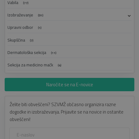
Vabila
(77)
Izobraževanje
(91)
Upravni odbor
(1)
Skupščina
(7)
Dermatološka sekcija
(11)
Sekcija za medicino mačk
(4)
Naročite se na E-novice
Želite biti obveščeni? SZVMŽ občasno organizira razne
dogodke in izobraževanja. Prijavite se na novice in ostanite
obveščeni!