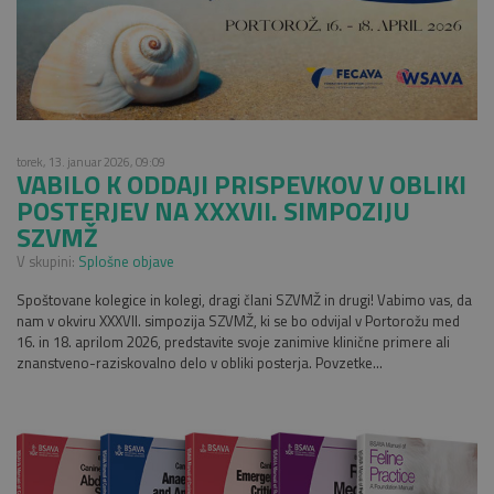
torek, 13. januar 2026, 09:09
VABILO K ODDAJI PRISPEVKOV V OBLIKI
POSTERJEV NA XXXVII. SIMPOZIJU
SZVMŽ
V skupini:
Splošne objave
Spoštovane kolegice in kolegi, dragi člani SZVMŽ in drugi! Vabimo vas, da
nam v okviru XXXVII. simpozija SZVMŽ, ki se bo odvijal v Portorožu med
16. in 18. aprilom 2026, predstavite svoje zanimive klinične primere ali
znanstveno-raziskovalno delo v obliki posterja. Povzetke...