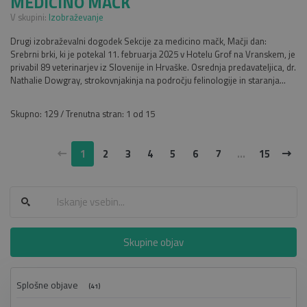
MEDICINO MAČK
V skupini:
Izobraževanje
Drugi izobraževalni dogodek Sekcije za medicino mačk, Mačji dan:
Srebrni brki, ki je potekal 11. februarja 2025 v Hotelu Grof na Vranskem, je
privabil 89 veterinarjev iz Slovenije in Hrvaške. Osrednja predavateljica, dr.
Nathalie Dowgray, strokovnjakinja na področju felinologije in staranja...
Skupno: 129 / Trenutna stran: 1 od 15
1
2
3
4
5
6
7
...
15
Skupine objav
Splošne objave
(41)