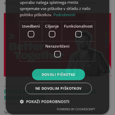
uporabo našega spletnega mesta
simpozij privabil več kot 400 udeležencev in predstavnikov spon...
sprejemate vse piškotke v skladu z našo
politiko piškotkov.
Podrobnosti
Izvedbeni
Ciljanje
Funkcionalnost
Nerazvrščeni
DOVOLI PIŠKOTKE
četrtek, 20. februar 2025, 11:22
NE DOVOLIM PIŠKOTKOV
POVEZANI SMO Z BAZO PODATKOV
BSAVA LIBRARY
POKAŽI PODROBNOSTI
V skupini:
Splošne objave
POWERED BY COOKIESCRIPT
Spoštovani člani SZVMŽ, Obveščamo vas, da smo z letošnjim letom