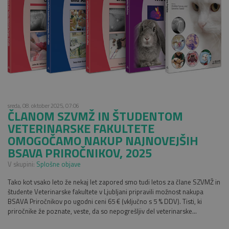
sreda, 08. oktober 2025, 07:06
ČLANOM SZVMŽ IN ŠTUDENTOM
VETERINARSKE FAKULTETE
OMOGOČAMO NAKUP NAJNOVEJŠIH
BSAVA PRIROČNIKOV, 2025
V skupini:
Splošne objave
Tako kot vsako leto že nekaj let zapored smo tudi letos za člane SZVMŽ in
študente Veterinarske fakultete v Ljubljani pripravili možnost nakupa
BSAVA Priročnikov po ugodni ceni 65 € (vključno s 5 % DDV). Tisti, ki
priročnike že poznate, veste, da so nepogrešljiv del veterinarske...