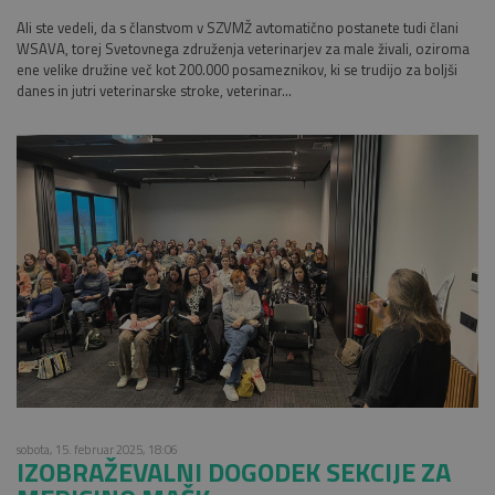
Ali ste vedeli, da s članstvom v SZVMŽ avtomatično postanete tudi člani
WSAVA, torej Svetovnega združenja veterinarjev za male živali, oziroma
ene velike družine več kot 200.000 posameznikov, ki se trudijo za boljši
danes in jutri veterinarske stroke, veterinar...
sobota, 15. februar 2025, 18:06
IZOBRAŽEVALNI DOGODEK SEKCIJE ZA