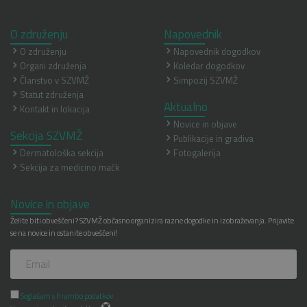
O združenju
Napovednik
O združenju
Napovednik dogodkov
Organi združenja
Koledar dogodkov
Članstvo v SZVMŽ
Simpozij SZVMŽ
Statut združenja
Aktualno
Kontakt in lokacija
Novice in objave
Sekcija SZVMŽ
Publikacije in gradiva
Dermatološka sekcija
Fotogalerija
Sekcija za medicino mačk
Novice in objave
Želite biti obveščeni? SZVMŽ občasno organizira razne dogodke in izobraževanja. Prijavite
se na novice in ostanite obveščeni!
Soglašam s hrambo podatkov.