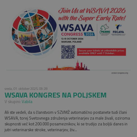
sreda, 01. oktober 2025, 09:28
WSAVA KONGRES NA POLJSKEM
V skupini:
Vabila
Ali ste vedeli, da s članstvom v SZVMŽ avtomatično postanete tudi člani
WSAVA, torej Svetovnega združenja veterinarjev za male živali, oziroma
skupnosti več kot 200.000 posameznikov, ki se trudijo za boljši danes in
jutri veterinarske stroke, veterinarjev, živ...