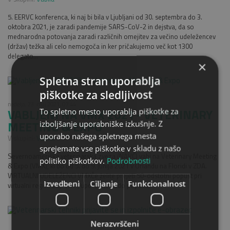
5. EERVC konferenca, ki naj bi bila v Ljubljani od 30. septembra do 3.
oktobra 2021, je zaradi pandemije SARS-CoV-2 in dejstva, da so
mednarodna potovanja zaradi različnih omejitev za večino udeležencev
(držav) težka ali celo nemogoča in ker pričakujemo več kot 1300
delegato...
×
Spletna stran uporablja
piškotke za sledljivost
nedelja, 23. maj 2021, 07:44
VABLJENI NA VMX 2021 - VETERINARY
To spletno mesto uporablja piškotke za
MEETING & EXPO
izboljšanje uporabniške izkušnje. Z
uporabo našega spletnega mesta
V skupini:
Vabila
sprejemate vse piškotke v skladu z našo
Severnoameriška veterinarska zveza (NAVC) vabi na Veterinary Meeting
politiko piškotkov.
Podrobnosti
& Expo (VMX), ki bo od 5. do 9. junija 2021 v Orlandu na Floridi v ZDA.
VIRTUALNI UDELEŽENCI VMXČe želite prejeti 50-odstotni popust pri
Izvedbeni
Ciljanje
Funkcionalnost
virtualni registraciji VMX, uporabite kodo popusta...
Nerazvrščeni