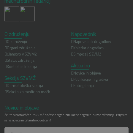
mednarodnih fedaricij
O združenju
Napovednik
O združenju
Napovednik dogodkov
Organi združenja
Koledar dogodkov
Članstvo v SZVMŽ
Simpozij SZVMŽ
Statut združenja
Aktualno
Kontakt in lokacija
Novice in objave
Sekcija SZVMŽ
Publikacije in gradiva
Dermatološka sekcija
Fotogalerija
Sekcija za medicino mačk
Novice in objave
Želite biti obveščeni? SZVMŽ občasno organizira razne dogodke in izobraževanja. Prijavite
se na novice in ostanite obveščeni!