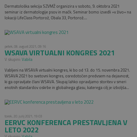
Dermatološka sekcija SZVMŽ organizira v soboto, 9. oktobra 2021
seminar iz dermatologije psov in mačk. Seminar bomo izvedli »v živo« na
lokaciji LifeClass Portorož, Obala 33, Portorož....
petek, 06. avgust 2021, 09:16
WSAVA VIRTUALNI KONGRES 2021
V skupini:
Vabila
Vabljeni na WSAVA virtualni kongres, ki bo od 13. do 15. novembra 2021.
WSAVA 2021 bo svetovni kongres, osredotočen predvsem na dejavnost,
ki ga opravljate člani WSAVA. Skupaj lahko opravljamo storitev v smeri
enotnih standardov oskrbe in globalnega glasu, katerega cilj je izboljša...
torek, 20. julij 2021, 19:03
EERVC KONFERENCA PRESTAVLJENA V
LETO 2022
V skupini:
Vabila