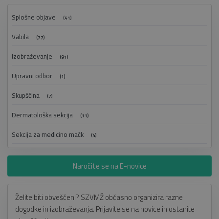
Splošne objave
(41)
Vabila
(77)
Izobraževanje
(91)
Upravni odbor
(1)
Skupščina
(7)
Dermatološka sekcija
(11)
Sekcija za medicino mačk
(4)
Naročite se na E-novice
Želite biti obveščeni? SZVMŽ občasno organizira razne
dogodke in izobraževanja. Prijavite se na novice in ostanite