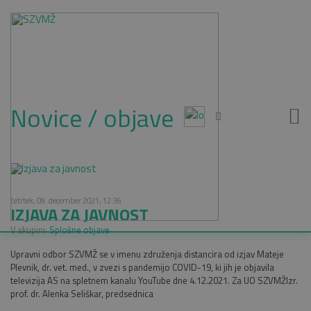
Novice / objave
četrtek, 09. december 2021, 12:36
IZJAVA ZA JAVNOST
V skupini:
Splošne objave
Upravni odbor SZVMŽ se v imenu združenja distancira od izjav Mateje
Plevnik, dr. vet. med., v zvezi s pandemijo COVID-19, ki jih je objavila
televizija AS na spletnem kanalu YouTube dne 4.12.2021. Za UO SZVMŽIzr.
prof. dr. Alenka Seliškar, predsednica