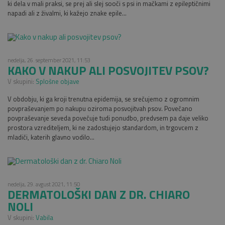
ki dela v mali praksi, se prej ali slej sooči s psi in mačkami z epileptičnimi
napadi ali z živalmi, ki kažejo znake epile...
nedelja, 26. september 2021, 11:53
KAKO V NAKUP ALI POSVOJITEV PSOV?
V skupini:
Splošne objave
V obdobju, ki ga kroji trenutna epidemija, se srečujemo z ogromnim
povpraševanjem po nakupu oziroma posvojitvah psov. Povečano
povpraševanje seveda povečuje tudi ponudbo, predvsem pa daje veliko
prostora vzrediteljem, ki ne zadostujejo standardom, in trgovcem z
mladiči, katerih glavno vodilo...
nedelja, 29. avgust 2021, 11:50
DERMATOLOŠKI DAN Z DR. CHIARO
NOLI
V skupini:
Vabila