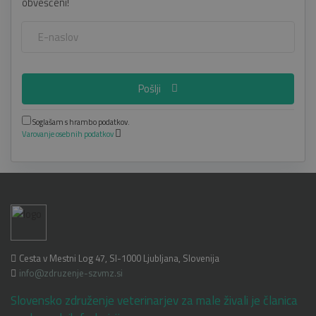
obveščeni!
Pošlji
Soglašam s hrambo podatkov.
Varovanje osebnih podatkov
Cesta v Mestni Log 47, SI-1000 Ljubljana, Slovenija
info@zdruzenje-szvmz.si
Slovensko združenje veterinarjev za male živali je članica