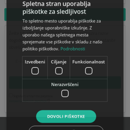
Spletna stran uporablja
piškotke za sledljivost
Naročite se na E-novice
To spletno mesto uporablja piškotke za
izboljšanje uporabniške izkušnje. Z
Želite biti obveščeni? SZVMŽ občasno organizira razne
uporabo našega spletnega mesta
dogodke in izobraževanja. Prijavite se na novice in ostanite
sprejemate vse piškotke v skladu z našo
obveščeni!
politiko piškotkov.
Podrobnosti
Izvedbeni
Ciljanje
Funkcionalnost
Pošlji
Nerazvrščeni
Soglašam s hrambo podatkov.
Varovanje osebnih podatkov
DOVOLI PIŠKOTKE