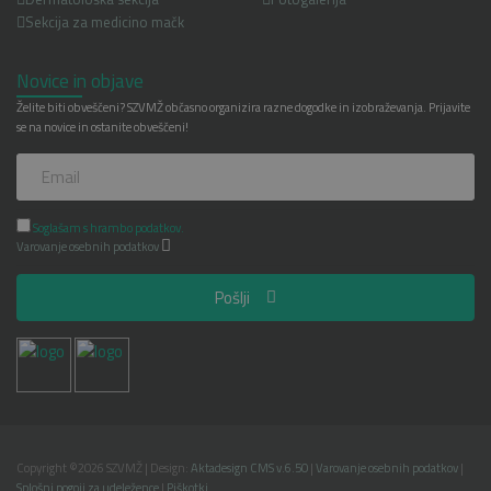
Sekcija za medicino mačk
Novice in objave
Želite biti obveščeni? SZVMŽ občasno organizira razne dogodke in izobraževanja. Prijavite
se na novice in ostanite obveščeni!
Soglašam s hrambo podatkov.
Varovanje osebnih podatkov
Pošlji
Copyright ©2026 SZVMŽ | Design:
Aktadesign CMS v.6.50
|
Varovanje osebnih podatkov
|
Splošni pogoji za udeležence
|
Piškotki