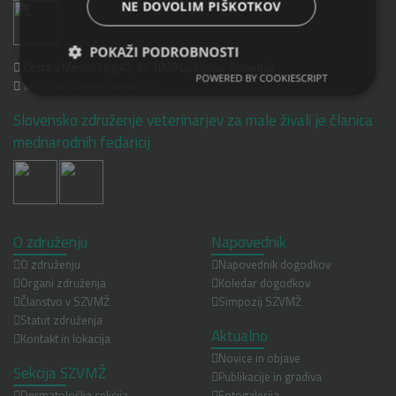
NE DOVOLIM PIŠKOTKOV
POKAŽI PODROBNOSTI
Cesta v Mestni Log 47, SI-1000 Ljubljana, Slovenija
POWERED BY COOKIESCRIPT
info@zdruzenje-szvmz.si
Slovensko združenje veterinarjev za male živali je članica
mednarodnih fedaricij
O združenju
Napovednik
O združenju
Napovednik dogodkov
Organi združenja
Koledar dogodkov
Članstvo v SZVMŽ
Simpozij SZVMŽ
Statut združenja
Aktualno
Kontakt in lokacija
Novice in objave
Sekcija SZVMŽ
Publikacije in gradiva
Dermatološka sekcija
Fotogalerija