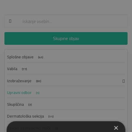
Skupine objav
Splošne objave
(41)
Vabila
(77)
Izobraževanje
(91)
Upravni odbor
(1)
Skupščina
(7)
Dermatološka sekcija
(11)
×
Sekcija za medicino mačk
(4)