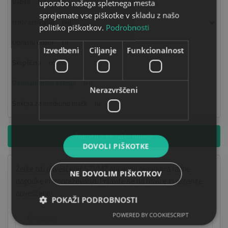
Vabila
uporabo našega spletnega mesta
(77)
sprejemate vse piškotke v skladu z našo
Izobraževanje
(91)
politiko piškotkov.
Podrobnosti
Upravni odbor
(1)
Izvedbeni
Ciljanje
Funkcionalnost
Skupščina
(7)
Dermatološka sekcija
(11)
Nerazvrščeni
Sekcija za medicino mačk
(4)
Naročite se na E-novice
DOVOLI PIŠKOTKE
Želite biti obveščeni? SZVMŽ občasno organizira razne
NE DOVOLIM PIŠKOTKOV
dogodke in izobraževanja. Prijavite se na novice in ostanite
obveščeni!
POKAŽI PODROBNOSTI
POWERED BY COOKIESCRIPT