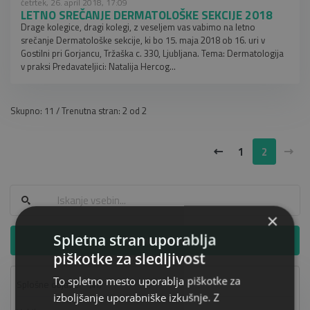
četrtek, 26. april 2018, 17:09
LETNO SREČANJE DERMATOLOŠKE SEKCIJE 2018
Drage kolegice, dragi kolegi, z veseljem vas vabimo na letno
srečanje Dermatološke sekcije, ki bo 15. maja 2018 ob 16. uri v
Gostilni pri Gorjancu, Tržaška c. 330, Ljubljana. Tema: Dermatologija
v praksi Predavateljici: Natalija Hercog...
Skupno: 11 / Trenutna stran: 2 od 2
1
2
×
Spletna stran uporablja
Skupine objav
piškotke za sledljivost
To spletno mesto uporablja piškotke za
Splošne objave
(41)
izboljšanje uporabniške izkušnje. Z