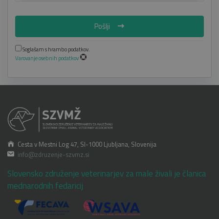
Pošlji
Soglašam s hrambo podatkov.
Varovanje osebnih podatkov
Cesta v Mestni Log 47, SI-1000 Ljubljana, Slovenija
info@zdruzenje-szvmz.si
Slovensko združenje veterinarjev za male živali je članica
mednarodnih fedaricij