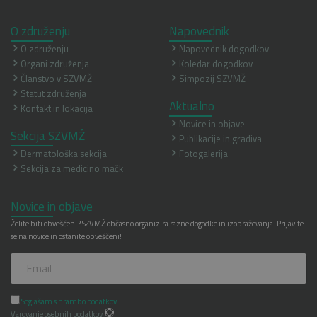
O združenju
Napovednik
O združenju
Napovednik dogodkov
Organi združenja
Koledar dogodkov
Članstvo v SZVMŽ
Simpozij SZVMŽ
Statut združenja
Aktualno
Kontakt in lokacija
Novice in objave
Sekcija SZVMŽ
Publikacije in gradiva
Dermatološka sekcija
Fotogalerija
Sekcija za medicino mačk
Novice in objave
Želite biti obveščeni? SZVMŽ občasno organizira razne dogodke in izobraževanja. Prijavite
se na novice in ostanite obveščeni!
Soglašam s hrambo podatkov.
Varovanje osebnih podatkov