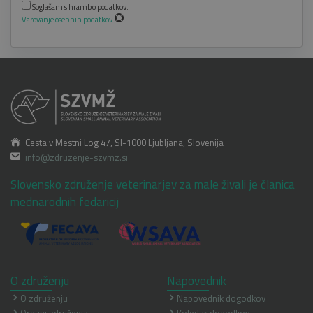
Soglašam s hrambo podatkov.
Varovanje osebnih podatkov
Cesta v Mestni Log 47, SI-1000 Ljubljana, Slovenija
info@zdruzenje-szvmz.si
Slovensko združenje veterinarjev za male živali je članica
mednarodnih fedaricij
O združenju
Napovednik
O združenju
Napovednik dogodkov
Organi združenja
Koledar dogodkov