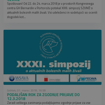
Spoštovani! Od 22. do 24. marca 2018 je v prostorih Kongresnega
centra GH Bernardin v Portorožu potekal XXXI. simpozij SZVMŽ o
aktualnih boleznih malih živali. Vsi udeleženci in sodelujoči so ocenili
dogodek kot...
četrtek, 01. marec 2018, 16:58
PODALJŠAN ROK ZA ZGODNJE PRIJAVE DO
12.3.2018
Zaradi velikega zanimanja podaljšujemo zgodnje prijave za vse