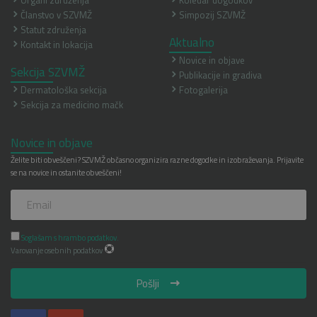
Članstvo v SZVMŽ
Simpozij SZVMŽ
Statut združenja
Aktualno
Kontakt in lokacija
Novice in objave
Sekcija SZVMŽ
Publikacije in gradiva
Dermatološka sekcija
Fotogalerija
Sekcija za medicino mačk
Novice in objave
Želite biti obveščeni? SZVMŽ občasno organizira razne dogodke in izobraževanja. Prijavite
se na novice in ostanite obveščeni!
Soglašam s hrambo podatkov.
Varovanje osebnih podatkov
Pošlji