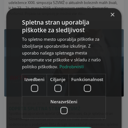
udeležence XXXI. simpozija SZVMŽ o aktualnih boleznih malih živali,
ki bo 23. - 24. marca 2018, v Kongresnem centru St. Bernardin
×
Portorož. Prijava na simpozij je možna vse do...
Spletna stran uporablja
piškotke za sledljivost
To spletno mesto uporablja piškotke za
izboljšanje uporabniške izkušnje. Z
uporabo našega spletnega mesta
sprejemate vse piškotke v skladu z našo
politiko piškotkov.
Podrobnosti
Izvedbeni
Ciljanje
Funkcionalnost
Nerazvrščeni
četrtek, 04. januar 2018, 16:37
ODPRTA SPLETNA STRAN SZVMŽ
Spoštovani uporabnik spleta! Obveščamo vas, da je spletna stran
Slovenskega združenja veterinarjev za male živali aktivna. V
sodelovanju s podjetjem Akta design smo izdelali namensko spletno