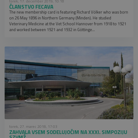
torek, 17. december 2019, 10:18
ČLANSTVO FECAVA
The new membership card is featuring Richard Völker who was born
on 26 May 1896 in Northern Germany (Minden). He studied
Veterinary Medicine at the Vet School Hannover from 1918 to 1921
and worked between 1921 and 1932 in Göttinge...
torek, 27. marec 2018, 17:03
ZAHVALA VSEM SODELUJOČIM NA XXXI. SIMPOZIJU
SZVMŽ